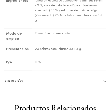
Ingredientes
Ortosifón ecológico (Ortosiphon stamineus Benth)
40 %, cola de caballo ecológica (Equisetum
arvense L.) 35 % y estigmas de maíz ecológico
(Zea mays L.) 25 %. bolsitas para infusión de 1,3
g.
Modo de
Tomar 3 infusiones al día.
empleo
Presentación
20 bolsitas para infusión de 1,3 g.
IVA
10%
DESCRIPCIÓN
Productos Relacionados