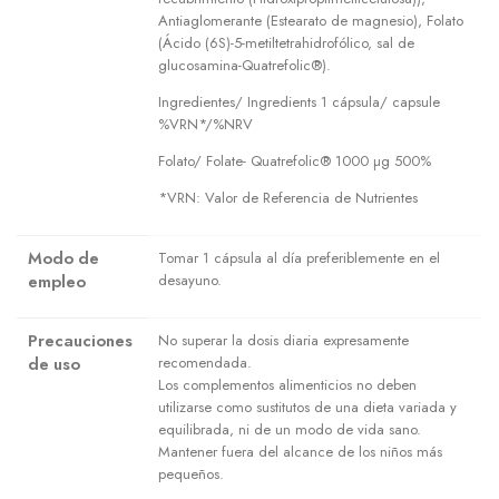
Antiaglomerante (Estearato de magnesio), Folato
(Ácido (6S)-5-metiltetrahidrofólico, sal de
glucosamina-Quatrefolic®).
Ingredientes/ Ingredients 1 cápsula/ capsule
%VRN*/%NRV
Folato/ Folate- Quatrefolic® 1000 µg 500%
*VRN: Valor de Referencia de Nutrientes
Modo de
Tomar 1 cápsula al día preferiblemente en el
empleo
desayuno.
Precauciones
No superar la dosis diaria expresamente
de uso
recomendada.
Los complementos alimenticios no deben
utilizarse como sustitutos de una dieta variada y
equilibrada, ni de un modo de vida sano.
Mantener fuera del alcance de los niños más
pequeños.