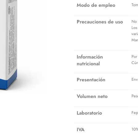
Modo de empleo
Tom
Precauciones de uso
No 
Los
var
Man
Información
Por
Cúr
nutricional
Presentación
Env
Volumen neto
Pes
Laboratorio
Fep
IVA
10