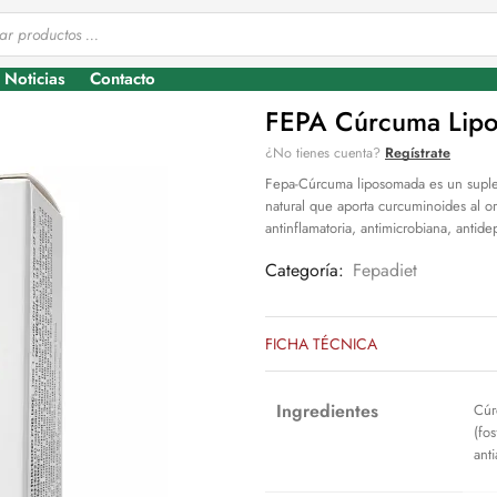
Noticias
Contacto
FEPA Cúrcuma Lip
¿No tienes cuenta?
Regístrate
Fepa-Cúrcuma liposomada es un suple
natural que aporta curcuminoides al 
antinflamatoria, antimicrobiana, antide
Categoría:
Fepadiet
FICHA TÉCNICA
Ingredientes
Cúr
(fos
ant