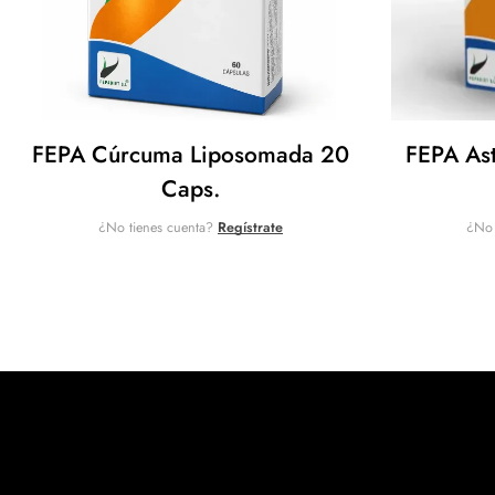
FEPA Cúrcuma Liposomada 20
FEPA As
Caps.
¿No tienes cuenta?
Regístrate
¿No 