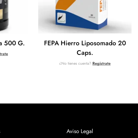
a 500 G.
FEPA Hierro Liposomado 20
Caps.
trate
¿No tienes cuenta?
Regístrate
s
Aviso Legal