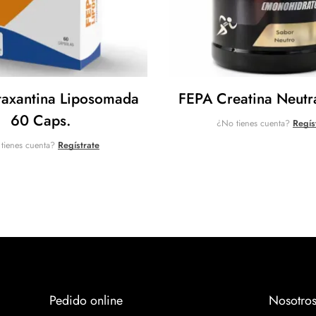
taxantina Liposomada
FEPA Creatina Neutr
60 Caps.
¿No tienes cuenta?
Regís
tienes cuenta?
Regístrate
Pedido online
Nosotro