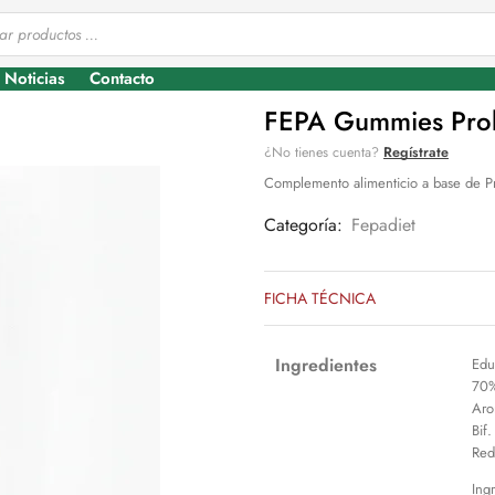
Noticias
Contacto
FEPA Gummies Prob
¿No tienes cuenta?
Regístrate
Complemento alimenticio a base de Pr
Categoría:
Fepadiet
FICHA TÉCNICA
Ingredientes
Edu
70%)
Aro
Bif.
Red
Ing