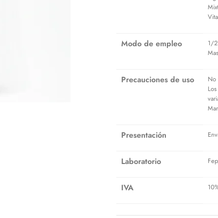
Mix
Vit
Modo de empleo
1/2
Mast
Precauciones de uso
No 
Los
var
Man
Presentación
Env
Laboratorio
Fep
IVA
10