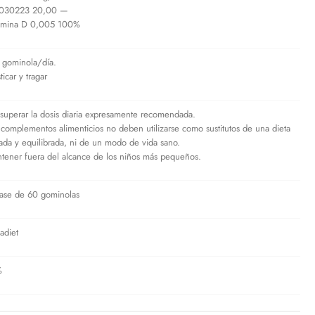
030223 20,00 —
amina D 0,005 100%
 gominola/día.
icar y tragar
superar la dosis diaria expresamente recomendada.
 complementos alimenticios no deben utilizarse como sustitutos de una dieta
iada y equilibrada, ni de un modo de vida sano.
tener fuera del alcance de los niños más pequeños.
ase de 60 gominolas
adiet
%