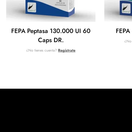
FEPA Peptasa 130.000 UI 60
FEPA 
Caps DR.
¿No 
¿No tienes cuenta?
Regístrate