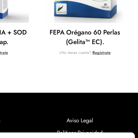
A + SOD
FEPA Orégano 60 Perlas
ap.
(Gelita™ EC).
trate
¿No tienes cuenta?
Regístrate
s
Aviso Legal
Políticas Privacidad