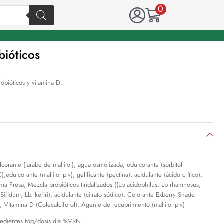
0
ióticos
obióticos y vitamina D.
lcorante (Jarabe de maltitol), agua osmotizada, edulcorante (sorbitol
,edulcorante (maltitol plv), gelificante (pectina), acidulante (ácido crítico),
ma Fresa, Mezcla probióticos tindalizados ((Lb acidophilus, Lb rhamnosus,
 Bifidum, Lb. kefiri), acidulante (citrato sódico), Colorante Exberry Shade
, Vitamina D (Colecalciferol), Agente de recubrimiento (maltitol plv)
redientes Mg/dosis día %VRN