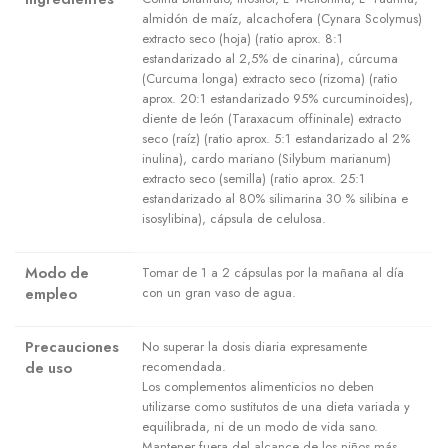
almidón de maíz, alcachofera (Cynara Scolymus)
extracto seco (hoja) (ratio aprox. 8:1
estandarizado al 2,5% de cinarina), cúrcuma
(Curcuma longa) extracto seco (rizoma) (ratio
aprox. 20:1 estandarizado 95% curcuminoides),
diente de león (Taraxacum offininale) extracto
seco (raíz) (ratio aprox. 5:1 estandarizado al 2%
inulina), cardo mariano (Silybum marianum)
extracto seco (semilla) (ratio aprox. 25:1
estandarizado al 80% silimarina 30 % silibina e
isosylibina), cápsula de celulosa.
Modo de
Tomar de 1 a 2 cápsulas por la mañana al día
empleo
con un gran vaso de agua.
Precauciones
No superar la dosis diaria expresamente
de uso
recomendada.
Los complementos alimenticios no deben
utilizarse como sustitutos de una dieta variada y
equilibrada, ni de un modo de vida sano.
Mantener fuera del alcance de los niños más