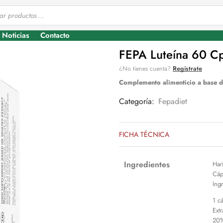
Noticias
Contacto
FEPA Luteína 60 Cp
¿No tienes cuenta?
Regístrate
Complemento alimenticio a base de
Categoría:
Fepadiet
FICHA TÉCNICA
Ingredientes
Har
Cáp
Ing
1 c
Ext
20%