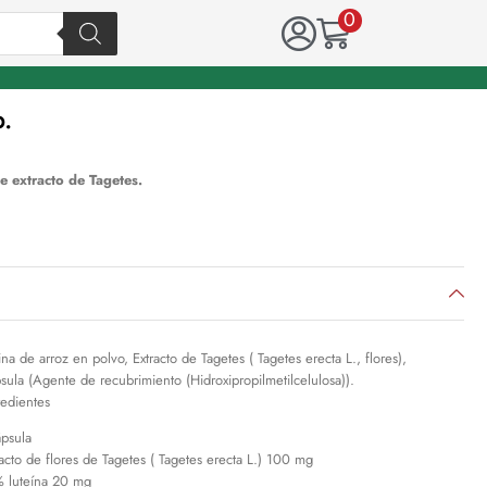
0
.
 extracto de Tagetes.
ina de arroz en polvo, Extracto de Tagetes ( Tagetes erecta L., flores),
sula (Agente de recubrimiento (Hidroxipropilmetilcelulosa)).
redientes
ápsula
racto de flores de Tagetes ( Tagetes erecta L.) 100 mg
 luteína 20 mg