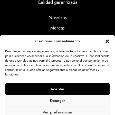
Calidad garantizada
Nosotros
Marcas
Calidad
Gestionar consentimiento
Noticias
Para ofrecer las mejores experiencias, utilizamos tecnologías como las cookies
para almacenar y/o acceder a la información del dispositivo. El consentimiento
de estas tecnologías nos permitirá procesar datos como el comportamiento de
Aviso Legal
navegación o las identificaciones únicas en este sitio. No consentir o retirar el
consentimiento, puede afectar negativamente a ciertas características y
Políticas Privacidad
funciones.
Politicas Cookies
Aceptar
Denegar
Dinatrix SL Copyright © 2025 | web programada
Ver preferencias
por
miempresa.online