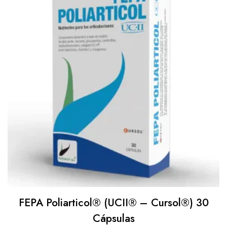
FEPA Poliarticol® (UCII® – Cursol®) 30
Cápsulas