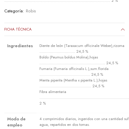
……………………………………………………………………………….. 2 %
Categoría:
Robis
FICHA TÉCNICA
Ingredientes
Diente de león (Taraxacum officinale Weber),rizoma
............................... 24,5 %
Boldo (Peumus boldus Molina),hojas
......................................................... 24,5 %
Fumaria (Fumaria officinalis L.),sum.florida
............................................ 24,5 %
Menta piperita (Mentha x piperita L.),hojas
............................................. 24,5 %
Fibra alimentaria
.............................................................................
2 %
Modo de
4 comprimidos diarios, ingeridos con una cantidad suf
empleo
agua, repartidos en dos tomas.