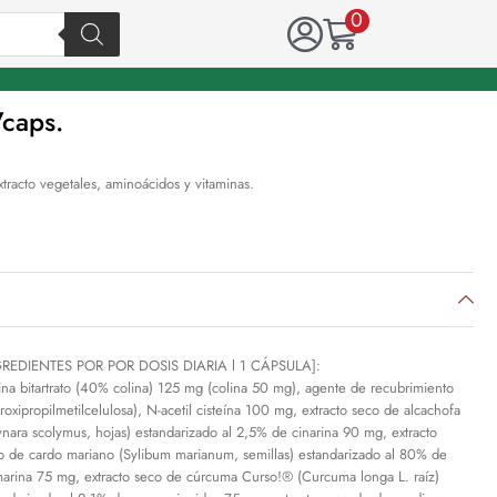
0
Vcaps.
racto vegetales, aminoácidos y vitaminas.
REDIENTES POR POR DOSIS DIARIA l 1 CÁPSULA]:
ina bitartrato (40% colina) 125 mg (colina 50 mg), agente de recubrimiento
droxipropilmetilcelulosa), N-acetil cisteína 100 mg, extracto seco de alcachofa
ynara scolymus, hojas) estandarizado al 2,5% de cinarina 90 mg, extracto
o de cardo mariano (Sylibum marianum, semillas) estandarizado al 80% de
imarina 75 mg, extracto seco de cúrcuma Curso!® (Curcuma longa L. raíz)