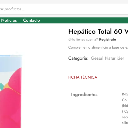
Noticias
Contacto
Hepático Total 60 
¿No tienes cuenta?
Regístrate
Complemento alimenticio a base de ext
Categoría:
Gessal Naturlider
FICHA TÉCNICA
Ingredientes
ING
Col
(hi
( C
sec
sil