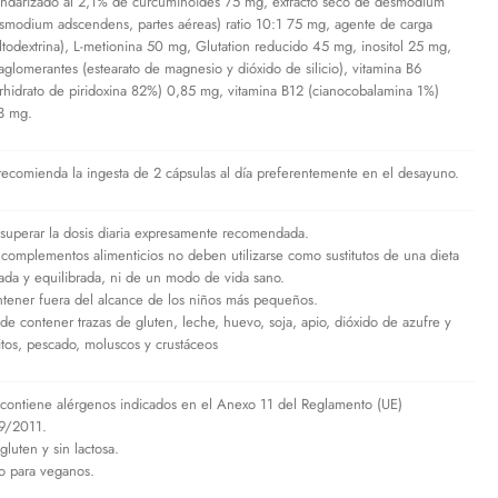
andarizado al 2,1% de curcuminoides 75 mg, extracto seco de desmodium
smodium adscendens, partes aéreas) ratio 10:1 75 mg, agente de carga
ltodextrina), L-metionina 50 mg, Glutation reducido 45 mg, inositol 25 mg,
iaglomerantes (estearato de magnesio y dióxido de silicio), vitamina B6
orhidrato de piridoxina 82%) 0,85 mg, vitamina B12 (cianocobalamina 1%)
3 mg.
recomienda la ingesta de 2 cápsulas al día preferentemente en el desayuno.
superar la dosis diaria expresamente recomendada.
 complementos alimenticios no deben utilizarse como sustitutos de una dieta
iada y equilibrada, ni de un modo de vida sano.
tener fuera del alcance de los niños más pequeños.
de contener trazas de gluten, leche, huevo, soja, apio, dióxido de azufre y
fitos, pescado, moluscos y crustáceos
contiene alérgenos indicados en el Anexo 11 del Reglamento (UE)
9/2011.
gluten y sin lactosa.
o para veganos.