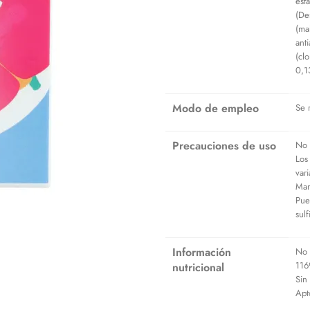
est
(De
(ma
ant
(cl
0,1
Modo de empleo
Se 
Precauciones de uso
No 
Los
var
Man
Pue
sul
Información
No 
116
nutricional
Sin 
Apt