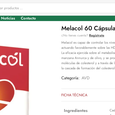
Noticias
Contacto
Melacol 60 Cápsula
¿No tienes cuenta?
Regístrate
Melacol es capaz de controlar los nivel
actuando favorablemente sobre las H
La eficacia ejercida sobre el metaboli
manzana Annurca y de olivo, y se produ
moléculas de colesterol y a través de
la cascada de formación del colestero
Categoría:
AVD
FICHA TÉCNICA
Ingredientes
Cad