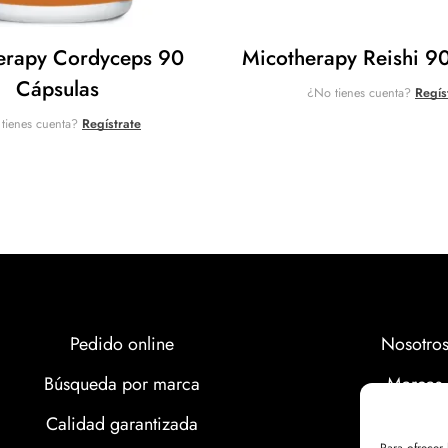
erapy Cordyceps 90
Micotherapy Reishi 9
Cápsulas
¿No tienes cuenta?
Regís
tienes cuenta?
Regístrate
Pedido online
Nosotro
Búsqueda por marca
Marcas
Calidad garantizada
Calidad