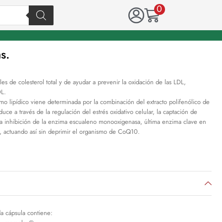
0
s.
es de colesterol total y de ayudar a prevenir la oxidación de las LDL,
DL.
smo lipídico viene determinada por la combinación del extracto polifenólico de
ce a través de la regulación del estrés oxidativo celular, la captación de
 la inhibición de la enzima escualeno monooxigenasa, última enzima clave en
l, actuando así sin deprimir el organismo de CoQ10.
a cápsula contiene: