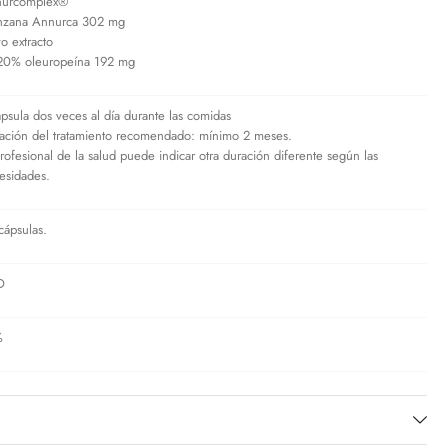
urcomplex®
zana Annurca 302 mg
vo extracto
. 20% oleuropeína 192 mg
ápsula dos veces al día durante las comidas
ación del tratamiento recomendado: mínimo 2 meses.
profesional de la salud puede indicar otra duración diferente según las
esidades.
cápsulas.
D
%