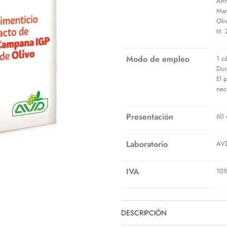
Ann
Man
Oli
tit
Modo de empleo
1 c
Dur
El 
nec
Presentación
60 
Laboratorio
AV
IVA
10
DESCRIPCIÓN