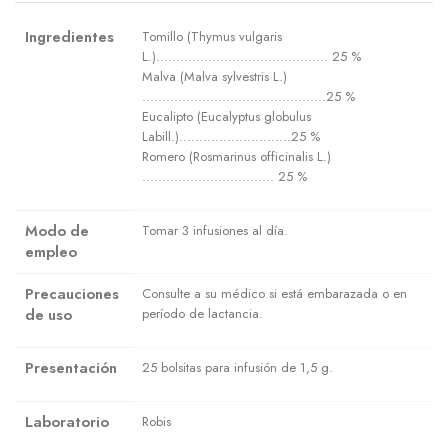
Ingredientes
Tomillo (Thymus vulgaris
L.)........................................... 25 %
Malva (Malva sylvestris L.)
..............................................25 %
Eucalipto (Eucalyptus globulus
Labill.)............................25 %
Romero (Rosmarinus officinalis L.)
................................. 25 %
Modo de
Tomar 3 infusiones al día.
empleo
Precauciones
Consulte a su médico si está embarazada o en
de uso
período de lactancia.
Presentación
25 bolsitas para infusión de 1,5 g.
Laboratorio
Robis