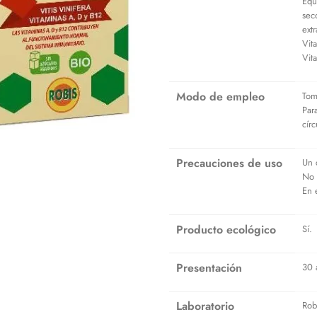
Equ
sec
ext
Vit
Vit
Modo de empleo
Tom
Par
círc
Precauciones de uso
Un 
No 
En 
Producto ecológico
Sí.
Presentación
30 
Laboratorio
Rob