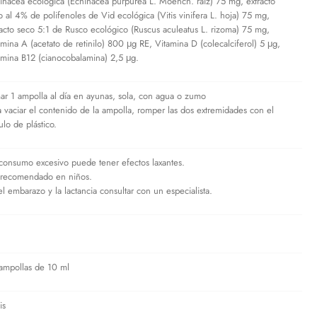
inácea ecológica (Echinacea purpurea L. Moench. raíz) 75 mg, extracto
o al 4% de polifenoles de Vid ecológica (Vitis vinifera L. hoja) 75 mg,
racto seco 5:1 de Rusco ecológico (Ruscus aculeatus L. rizoma) 75 mg,
amina A (acetato de retinilo) 800 μg RE, Vitamina D (colecalciferol) 5 μg,
amina B12 (cianocobalamina) 2,5 μg.
ar 1 ampolla al día en ayunas, sola, con agua o zumo
a vaciar el contenido de la ampolla, romper las dos extremidades con el
ulo de plástico.
consumo excesivo puede tener efectos laxantes.
recomendado en niños.
el embarazo y la lactancia consultar con un especialista.
ampollas de 10 ml
is