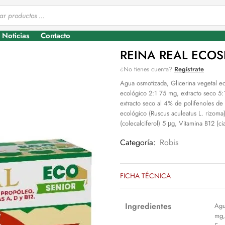
Noticias
Contacto
REINA REAL ECOS
¿No tienes cuenta?
Regístrate
Agua osmotizada, Glicerina vegetal ec
ecológico 2:1 75 mg, extracto seco 5
extracto seco al 4% de polifenoles de 
ecológico (Ruscus aculeatus L. rizoma
(colecalciferol) 5 μg, Vitamina B12 (c
Categoría:
Robis
FICHA TÉCNICA
Ingredientes
Agu
mg,