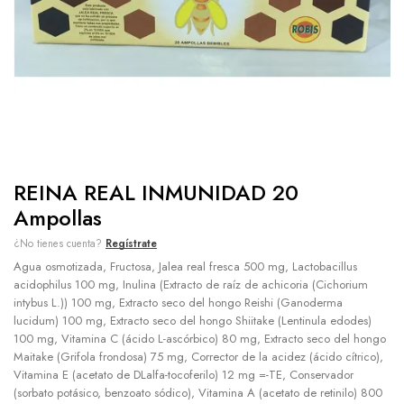
REINA REAL INMUNIDAD 20
Ampollas
¿No tienes cuenta?
Regístrate
Agua osmotizada, Fructosa, Jalea real fresca 500 mg, Lactobacillus
acidophilus 100 mg, Inulina (Extracto de raíz de achicoria (Cichorium
intybus L.)) 100 mg, Extracto seco del hongo Reishi (Ganoderma
lucidum) 100 mg, Extracto seco del hongo Shiitake (Lentinula edodes)
100 mg, Vitamina C (ácido L-ascórbico) 80 mg, Extracto seco del hongo
Maitake (Grifola frondosa) 75 mg, Corrector de la acidez (ácido cítrico),
Vitamina E (acetato de DLalfa-tocoferilo) 12 mg =-TE, Conservador
(sorbato potásico, benzoato sódico), Vitamina A (acetato de retinilo) 800