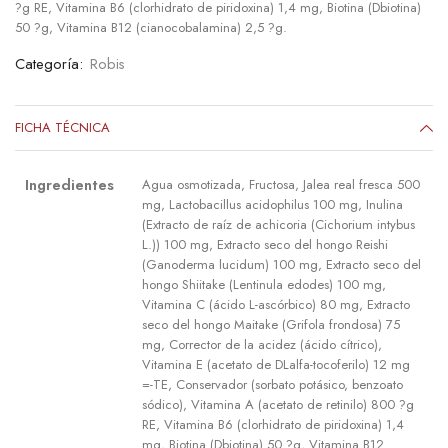
?g RE, Vitamina B6 (clorhidrato de piridoxina) 1,4 mg, Biotina (Dbiotina)
50 ?g, Vitamina B12 (cianocobalamina) 2,5 ?g.
Categoría:
Robis
FICHA TÉCNICA
Ingredientes
Agua osmotizada, Fructosa, Jalea real fresca 500
mg, Lactobacillus acidophilus 100 mg, Inulina
(Extracto de raíz de achicoria (Cichorium intybus
L.)) 100 mg, Extracto seco del hongo Reishi
(Ganoderma lucidum) 100 mg, Extracto seco del
hongo Shiitake (Lentinula edodes) 100 mg,
Vitamina C (ácido L-ascórbico) 80 mg, Extracto
seco del hongo Maitake (Grifola frondosa) 75
mg, Corrector de la acidez (ácido cítrico),
Vitamina E (acetato de DLalfa-tocoferilo) 12 mg
=-TE, Conservador (sorbato potásico, benzoato
sódico), Vitamina A (acetato de retinilo) 800 ?g
RE, Vitamina B6 (clorhidrato de piridoxina) 1,4
mg, Biotina (Dbiotina) 50 ?g, Vitamina B12