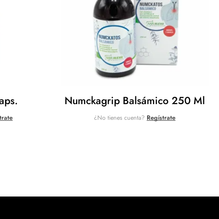
aps.
Numckagrip Balsámico 250 Ml
trate
¿No tienes cuenta?
Regístrate