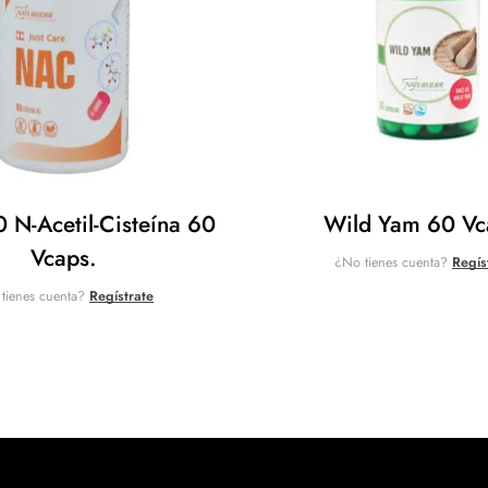
N-Acetil-Cisteína 60
Wild Yam 60 Vc
Vcaps.
¿No tienes cuenta?
Regís
tienes cuenta?
Regístrate