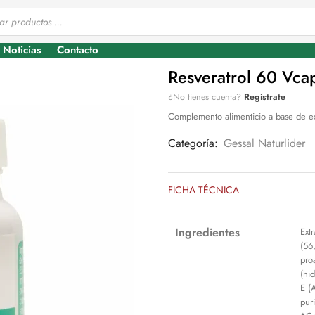
Noticias
Contacto
Resveratrol 60 Vca
¿No tienes cuenta?
Regístrate
Complemento alimenticio a base de ext
Categoría:
Gessal Naturlider
FICHA TÉCNICA
Ingredientes
Ext
(56
pro
(hi
E (
pur