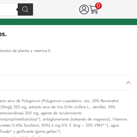
0
ps.
ractos de plantas y vitamina E.
racto seco de Polygonum (Polygonum cuspidatum, raíz, 25% Resveratrol
,25mg)) 225 mg, extracto seco de Uva (Vitis vinífera L., semillas, 95%
antocianidinas) 200 mg, agente de recubrimiento
droxipropilmetilcelulosa*), antiaglomerante (estearato de magnesio), Vitamina
Acetato D-Alfa Tocoferol, 50%) 6 mg (Vit. E 3mg – 25% VRN**), agua
ificada* y gelificante (goma gellan*).