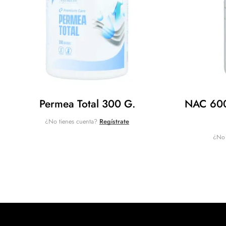
Permea Total 300 G.
NAC 600 
¿No tienes cuenta?
Regístrate
¿No 