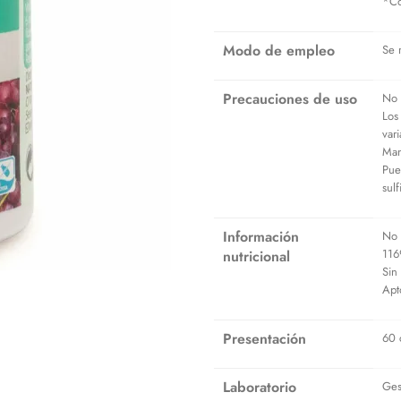
*Co
Modo de empleo
Se 
Precauciones de uso
No 
Los
var
Man
Pue
sul
Información
No 
116
nutricional
Sin
Apt
Presentación
60 
Laboratorio
Ges