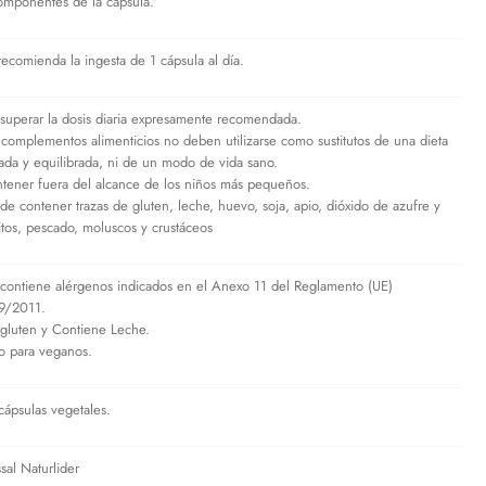
mponentes de la cápsula.
recomienda la ingesta de 1 cápsula al día.
superar la dosis diaria expresamente recomendada.
 complementos alimenticios no deben utilizarse como sustitutos de una dieta
iada y equilibrada, ni de un modo de vida sano.
tener fuera del alcance de los niños más pequeños.
de contener trazas de gluten, leche, huevo, soja, apio, dióxido de azufre y
fitos, pescado, moluscos y crustáceos
contiene alérgenos indicados en el Anexo 11 del Reglamento (UE)
9/2011.
 gluten y Contiene Leche.
o para veganos.
cápsulas vegetales.
sal Naturlider