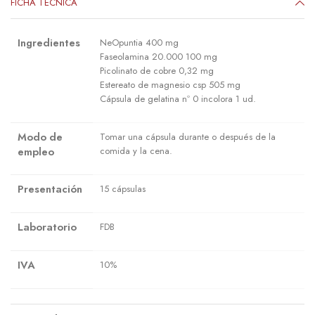
FICHA TÉCNICA
Ingredientes
NeOpuntia 400 mg
Faseolamina 20.000 100 mg
Picolinato de cobre 0,32 mg
Estereato de magnesio csp 505 mg
Cápsula de gelatina nº 0 incolora 1 ud.
Modo de
Tomar una cápsula durante o después de la
empleo
comida y la cena.
Presentación
15 cápsulas
Laboratorio
FDB
IVA
10%