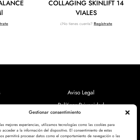
BALANCE
COLLAGING SKINLIFT 14
l
VIALES
trate
¿No tienes cuenta?
Regístrate
s
Aviso Legal
Políticas Privacidad
Gestionar consentimiento
Politicas Cookies
 las mejores experiencias, utilizamos tecnologías como las cookies para
 acceder a la información del dispositivo. El consentimiento de estas
nos permitirá procesar datos como el comportamiento de navegación o las