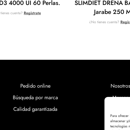
D3 4000 UI 60 Perlas.
SLIMDIET DRENA 
Jarabe 250 M
tienes cuenta?
Regístrate
¿No tienes cuenta?
Regís
Pedido online
Nosotro
Búsqueda por marca
Marcas
Calidad garantizada
Calidad
Para ofrecer
Noticias
almacenar y/o
tecnologías 