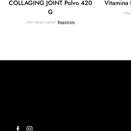
COLLAGING JOINT Polvo 420
Vitamina 
G
¿No 
¿No tienes cuenta?
Regístrate