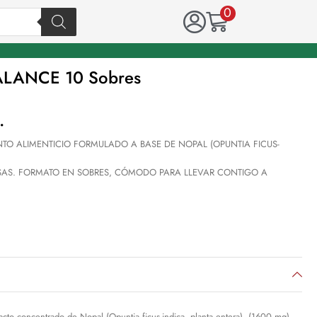
0
ALANCE 10 Sobres
.
O ALIMENTICIO FORMULADO A BASE DE NOPAL (OPUNTIA FICUS-
SAS. FORMATO EN SOBRES, CÓMODO PARA LLEVAR CONTIGO A
racto concentrado de Nopal (Opuntia ficus-indica, planta entera), (1600 mg).