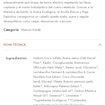
artesanalmente que limpia de forma efectiva respetando las fibras
capilares y el manto hidrolipídico del cuero cabelludo. Gracias a la
Manteca de Karité, la Avena Ecológica, la Arcilla Blanca y Alga
Espirulina conseguimos un cabello quede suelto, suave y regular
desequilibrios como caspa, descamación o picores.
Categoría:
Maison Karité
FICHA TÉCNICA
Ingredientes
Sodium Coco sulfate, Avena sativa (Oat) Kernel
Flour*, Kaolin, Cocoglucoside, Rosmarinus
Officinalis Herb Water*, Stearic acid, Glycerine*,
Lactobacillus Ferment & Lactobacillus & Cocos
Nucifera Fruit Extract, Coco Glucoside
(and) Glyceryl Oleate, Butyros- permum parkii
butter*, Arthrospira Platensis Extract *,
Cymbopogon citratus leaf oil*, Cedrus Atlantica
Wood Oil*, Geraniol**, Limonene *
*Ingredientes Ecológicos **Contenidos
naturalmente en los Aceites Esenciales