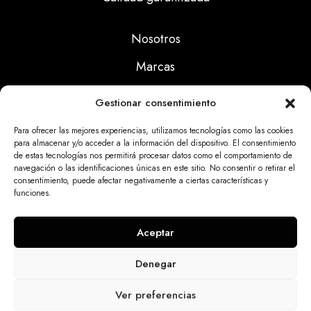
Nosotros
Marcas
Calidad
Gestionar consentimiento
Noticias
Para ofrecer las mejores experiencias, utilizamos tecnologías como las cookies
para almacenar y/o acceder a la información del dispositivo. El consentimiento
de estas tecnologías nos permitirá procesar datos como el comportamiento de
Aviso Legal
navegación o las identificaciones únicas en este sitio. No consentir o retirar el
consentimiento, puede afectar negativamente a ciertas características y
Políticas Privacidad
funciones.
Politicas Cookies
Aceptar
Denegar
Dinatrix SL Copyright © 2025 | web programada
Ver preferencias
por
miempresa.online