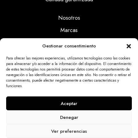
Nosotros
Marcas
Calidad
Gestionar consentimiento
Noticias
Para ofrecer las mejores experiencias, utilizamos tecnologías como las cookies
para almacenar y/o acceder a la información del dispositivo. El consentimiento
de estas tecnologías nos permitirá procesar datos como el comportamiento de
Aviso Legal
navegación o las identificaciones únicas en este sitio. No consentir o retirar el
consentimiento, puede afectar negativamente a ciertas características y
Políticas Privacidad
funciones.
Politicas Cookies
Aceptar
Denegar
Dinatrix SL Copyright © 2025 | web programada
Ver preferencias
por
miempresa.online