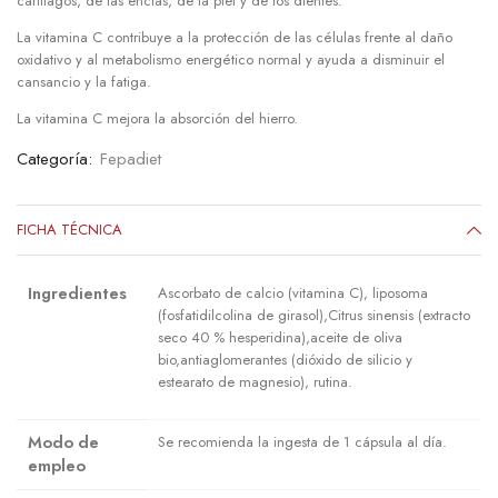
cartílagos, de las encías, de la piel y de los dientes.​
La vitamina C contribuye a la protección de las células frente al daño
oxidativo y al metabolismo energético normal y ayuda a disminuir el
cansancio y la fatiga.​
La vitamina C mejora la absorción del hierro.
Categoría:
Fepadiet
FICHA TÉCNICA
Ingredientes
Ascorbato de calcio (vitamina C), liposoma
(fosfatidilcolina de girasol),Citrus sinensis (extracto
seco 40 % hesperidina),aceite de oliva
bio,antiaglomerantes (dióxido de silicio y
estearato de magnesio), rutina.
Modo de
Se recomienda la ingesta de 1 cápsula al día.
empleo