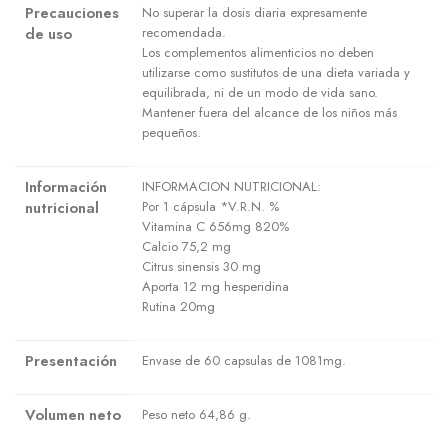
Precauciones
No superar la dosis diaria expresamente
de uso
recomendada.
Los complementos alimenticios no deben
utilizarse como sustitutos de una dieta variada y
equilibrada, ni de un modo de vida sano.
Mantener fuera del alcance de los niños más
pequeños.
Información
INFORMACION NUTRICIONAL:
nutricional
Por 1 cápsula *V.R.N. %
Vitamina C 656mg 820%
Calcio 75,2 mg
Citrus sinensis 30 mg
Aporta 12 mg hesperidina
Rutina 20mg
Presentación
Envase de 60 capsulas de 1081mg.
Volumen neto
Peso neto 64,86 g.