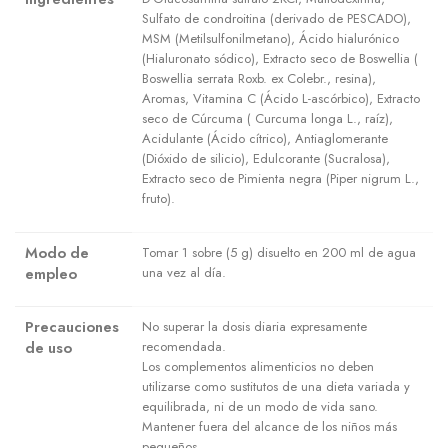
Sulfato de condroitina (derivado de PESCADO),
MSM (Metilsulfonilmetano), Ácido hialurónico
(Hialuronato sódico), Extracto seco de Boswellia (
Boswellia serrata Roxb. ex Colebr., resina),
Aromas, Vitamina C (Ácido L-ascórbico), Extracto
seco de Cúrcuma ( Curcuma longa L., raíz),
Acidulante (Ácido cítrico), Antiaglomerante
(Dióxido de silicio), Edulcorante (Sucralosa),
Extracto seco de Pimienta negra (Piper nigrum L.,
fruto).
Modo de
Tomar 1 sobre (5 g) disuelto en 200 ml de agua
empleo
una vez al día.
Precauciones
No superar la dosis diaria expresamente
de uso
recomendada.
Los complementos alimenticios no deben
utilizarse como sustitutos de una dieta variada y
equilibrada, ni de un modo de vida sano.
Mantener fuera del alcance de los niños más
pequeños.