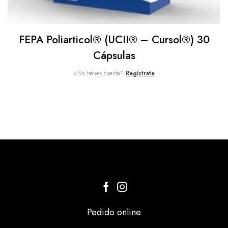
FEPA Poliarticol® (UCII® – Cursol®) 30
Cápsulas
¿No tienes cuenta?
Regístrate
Pedido online