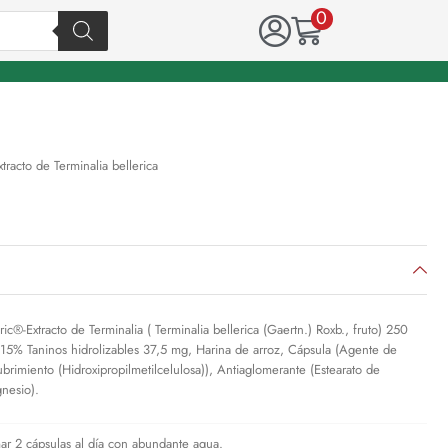
0
racto de Terminalia bellerica
ric®-Extracto de Terminalia ( Terminalia bellerica (Gaertn.) Roxb., fruto) 250
15% Taninos hidrolizables 37,5 mg, Harina de arroz, Cápsula (Agente de
ubrimiento (Hidroxipropilmetilcelulosa)), Antiaglomerante (Estearato de
nesio).
ar 2 cápsulas al día con abundante agua.