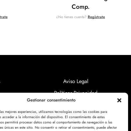
Comp.
trate
¿No tienes cuenta?
Regístrate
s
Aviso Legal
Políticas Privacidad
Gestionar consentimiento
Politicas Cookies
 las mejores experiencias, utilizamos tecnologías como las cookies para
 acceder a la información del dispositivo. El consentimiento de estas
nos permitirá procesar datos como el comportamiento de navegación o las
nes únicas en este sitio. No consentir o retirar el consentimiento, puede afectar