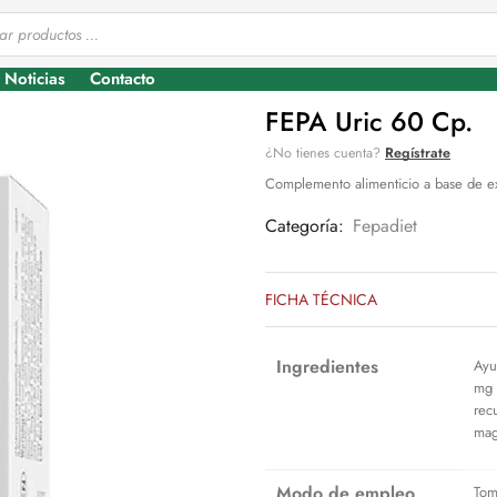
Noticias
Contacto
FEPA Uric 60 Cp.
¿No tienes cuenta?
Regístrate
Complemento alimenticio a base de ext
Categoría:
Fepadiet
FICHA TÉCNICA
Ingredientes
Ayu
mg 
rec
mag
Modo de empleo
Tom