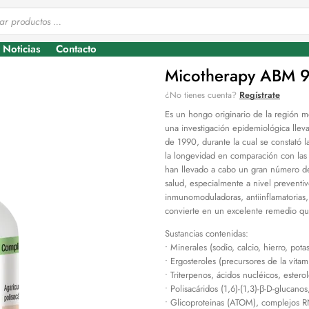
Noticias
Contacto
Micotherapy ABM 9
¿No tienes cuenta?
Regístrate
Es un hongo originario de la región m
una investigación epidemiológica llev
de 1990, durante la cual se constató 
la longevidad en comparación con las
han llevado a cabo un gran número de 
salud, especialmente a nivel preventiv
inmunomoduladoras, antiinflamatorias, a
convierte en un excelente remedio que
Sustancias contenidas:
• Minerales (sodio, calcio, hierro, pot
• Ergosteroles (precursores de la vitam
• Triterpenos, ácidos nucléicos, estero
• Polisacáridos (1,6)-(1,3)-β-D-glucanos
• Glicoproteinas (ATOM), complejos 