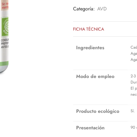
Categoría:
AVD
FICHA TÉCNICA
Ingredientes
Cad
Aga
Aga
Modo de empleo
2-3
Dur
El 
nec
Producto ecológico
Sí.
Presentación
90 