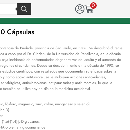
0
0 Cápsulas
ontañosa de Piedade, provincia de São Paulo, en Brasil. Se descubrió durante
ada a cabo por el Dr. Cinden, de la Universidad de Pensilvania, en la década
la baja incidencia de enfermedades degenerativas del adulto y el aumento de
 regiones circundantes. Desde su descubrimiento en la década de 1990, se
estudios científicos, con resultados que documentan su eficacia sobre la
o y como apoyo antitumoral, se le atribuyen acciones antioxidantes,
ntialérgicas, antimicrobianas, antiparasitarias y antitumorales, lo que le
 también se utiliza hoy en día en la medicina occidental.
asio, fósforo, magnesio, zinc, cobre, manganeso y selenio)
ina D)
les
, (1,6)-(1,4)-β-D-glucanos.
RNA-proteína y glucomananos