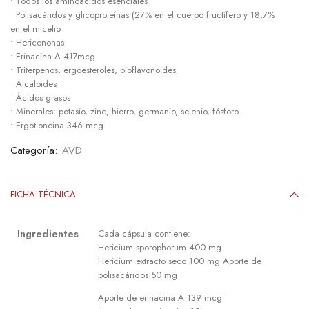
• Todos los aminoácidos esenciales
• Polisacáridos y glicoproteínas (27% en el cuerpo fructífero y 18,7%
en el micelio
• Hericenonas
• Erinacina A 417mcg
• Triterpenos, ergoesteroles, bioflavonoides
• Alcaloides
• Ácidos grasos
• Minerales: potasio, zinc, hierro, germanio, selenio, fósforo
• Ergotioneína 346 mcg
Categoría:
AVD
FICHA TÉCNICA
Ingredientes
Cada cápsula contiene:
Hericium sporophorum 400 mg
Hericium extracto seco 100 mg Aporte de
polisacáridos 50 mg
Aporte de erinacina A 139 mcg