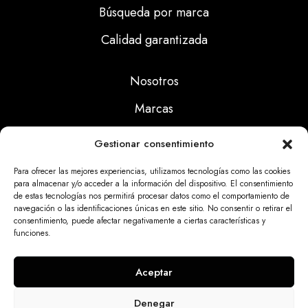
Búsqueda por marca
Calidad garantizada
Nosotros
Marcas
Calidad
Gestionar consentimiento
Noticias
Para ofrecer las mejores experiencias, utilizamos tecnologías como las cookies
para almacenar y/o acceder a la información del dispositivo. El consentimiento
de estas tecnologías nos permitirá procesar datos como el comportamiento de
Aviso Legal
navegación o las identificaciones únicas en este sitio. No consentir o retirar el
consentimiento, puede afectar negativamente a ciertas características y
Políticas Privacidad
funciones.
Politicas Cookies
Aceptar
Denegar