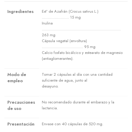
Ingredientes
Extº de Azafrán (Crocus sativus L.)
....................... 15 mg
Inulina
...................................................................
263 mg
Cápsula vegetal (envoltura)
................................... 95 mg
Calcio fosfato bicálcico y estearato de magnesio
(antiaglomerantes).
Modo de
Tomar 2 cápsulas al día con una cantidad
empleo
suficiente de agua, junto al
desayuno.
Precauciones
No recomendado durante el embarazo y la
de uso
lactancia.
Presentación
Envase con 40 cápsulas de 520 mg.