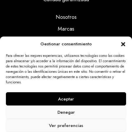
Nosotros
Marcas
Calidad
Gestionar consentimiento
Noticias
Para ofrecer las mejores experiencias, utilizamos tecnologías como las cookies
para almacenar y/o acceder a la información del dispositivo. El consentimiento
de estas tecnologías nos permitirá procesar datos como el comportamiento de
Aviso Legal
navegación o las identificaciones únicas en este sitio. No consentir o retirar el
consentimiento, puede afectar negativamente a ciertas características y
Políticas Privacidad
funciones.
Politicas Cookies
Aceptar
Denegar
Dinatrix SL Copyright © 2025 | web programada
Ver preferencias
por
miempresa.online